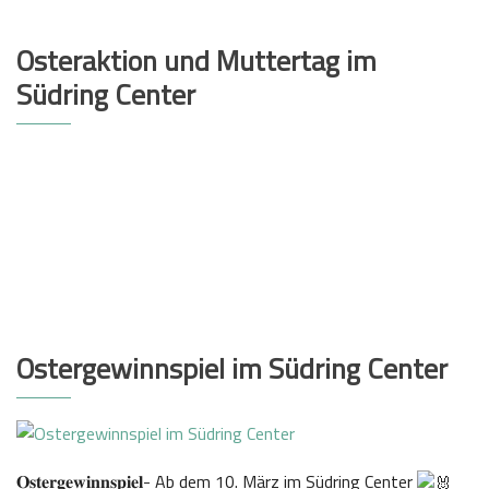
Osteraktion und Muttertag im
Südring Center
Ostergewinnspiel im Südring Center
𝐎𝐬𝐭𝐞𝐫𝐠𝐞𝐰𝐢𝐧𝐧𝐬𝐩𝐢𝐞𝐥- Ab dem 10. März im Südring Center